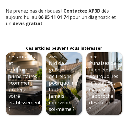
Ne prenez pas de risques !
Contactez XP3D
dès
aujourd'hui au
06 95 11 01 74
pour un diagnostic et
un
devis gratuit
.
Conseils
lundi
10 août 2026
Les nuisibles
Conseils
Conseils
Ces articles peuvent vous intéresser
dans les
mercredi 8 juillet
mercredi 10 juin
restaurants
2026
2026
et
Nid de
Punaises de
commerces
guêpes ou
lit en été :
alimentaires
de frelons :
pourquoi les
: comment
pourquoi ne
infestations
protéger
faut-il
explosent à
votre
jamais
l’approche
établissement
intervenir
des vacances
?
soi-même ?
?