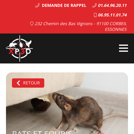
DEMANDE DE RAPPEL
01.64.96.20.11
06.95.11.01.74
232 Chemin des Bas Vignons - 91100 CORBEIL
ESSONNES
RETOUR
RATS ET SOURIS