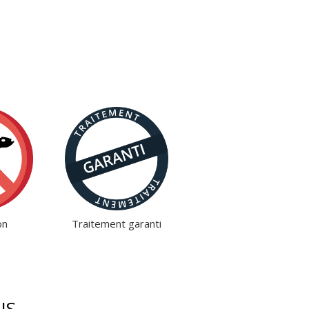
on
Traitement garanti
US