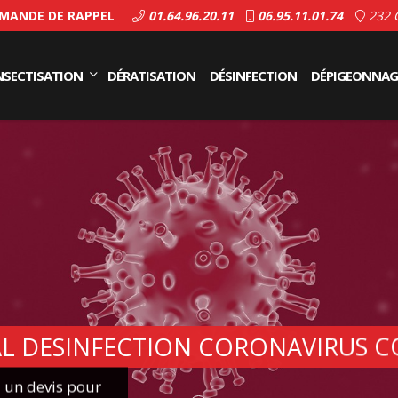
ANDE DE RAPPEL
01.64.96.20.11
06.95.11.01.74
232 
NSECTISATION
DÉRATISATION
DÉSINFECTION
DÉPIGEONNAG
cafards
unaises de lit
tion canine de punaises de lit
guêpes et frelons
uce
fourmis
AL DESINFECTION CORONAVIRUS C
z un devis pour