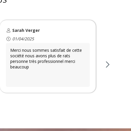
Sarah Verger
Ch
01/04/2025
04/
Merci nous sommes satisfait de cette
Un 
société nous avons plus de rats
disp
personne très professionnel merci
gent
beaucoup
En p
gro
Au 