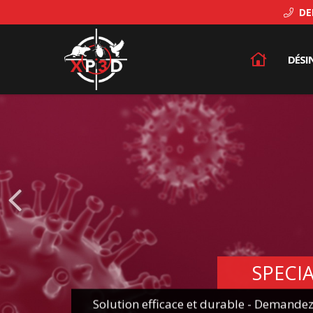
DEM
DÉSI
Les 
Les p
Détec
Les 
La p
Les 
SPECI
Solution efficace et durable - Demande